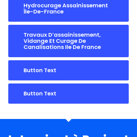
Hydrocurage Assainissement
Île-De-France
Travaux D’assainissement,
Vidange Et Curage De
Canalisations Ile De France
Button Text
Button Text