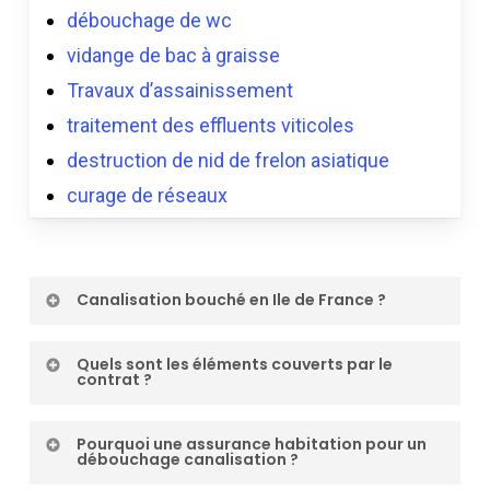
débouchage de wc
vidange de bac à graisse
Travaux d’assainissement
traitement des effluents viticoles
destruction de nid de frelon asiatique
curage de réseaux
Canalisation bouché en Ile de France ?
Le débouchage ou la réparation des
Quels sont les éléments couverts par le
contrat ?
canalisations d’évacuation privatives à
l’intérieur comme par exemple celles des
Les Canalisations d’évacuation d’eaux vannes
Pourquoi une assurance habitation pour un
toilettes, de l’évier ou de la baignoire ou à
débouchage canalisation ?
et d’eaux usées (des WC, de l’évier, de la