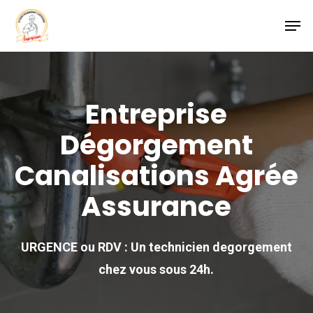
Skip
Men
to
main
content
Entreprise
Dégorgement
Canalisations Agrée
Assurance
URGENCE ou RDV : Un technicien degorgement
chez vous sous 24h.