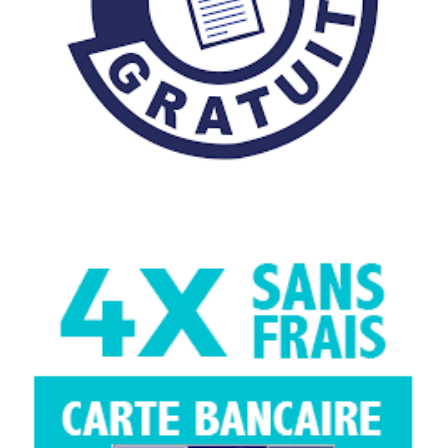
concernant les dommages provoqués par
un acte intentionnel ou une faute dolosive
; tout dommage résultant des
conséquences des cas de Force Majeure
Ce Contrat d’une durée d’un an est
renouvelable par tacite reconduction
annuelle.
Outre les cas de résiliation prévus par le Code
des assurances, vous bénéficiez d’une
faculté de résiliation annuelle jusqu’à 20 jours
avant la Date d’Echéance.