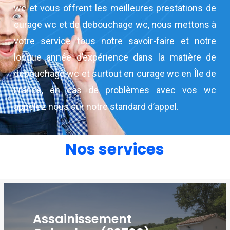
wc et vous offrent les meilleures prestations de
curage wc et de debouchage wc, nous mettons à
votre service tous notre savoir-faire et notre
longue année d’expérience dans la matière de
debouchage wc et surtout en curage wc en Île de
France, en cas de problèmes avec vos wc
appelez nous sur notre standard d’appel.
Nos services
Assainissement